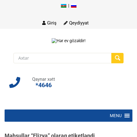
|
Skip
to
content
Giriş
Qeydiyyat
Qaynar xətt
*4646
Skip
MENU
to
content
Məhsullar “Elizya” olaraq etiketləndi