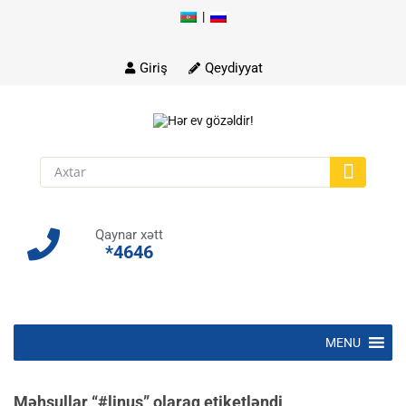
|
Skip
to
content
Giriş
Qeydiyyat
Qaynar xətt
*4646
Skip
MENU
to
content
Məhsullar “#linus” olaraq etiketləndi