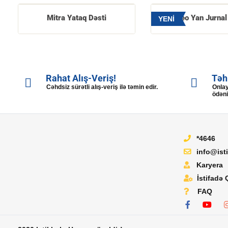
Mitra Yataq Dəsti
Borneo Yan Jurnal
YENİ
Rahat Alış-Veriş!
Təh
Cəhdsiz sürətli alış-veriş ilə təmin edir.
Onlay
ödəni
*4646
info@ist
Karyera
İstifadə 
FAQ