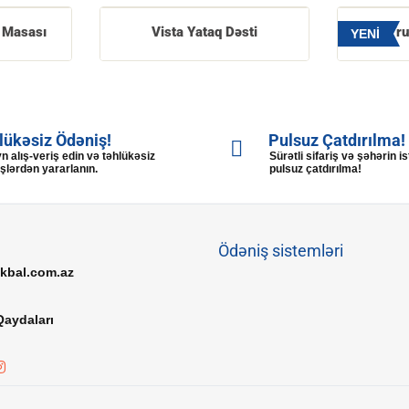
 Masası
Vista Yataq Dəsti
Tru
YENİ
lükəsiz Ödəniş!
Pulsuz Çatdırılma!
n alış-veriş edin və təhlükəsiz
Sürətli sifariş və şəhərin i
şlərdən yararlanın.
pulsuz çatdırılma!
Ödəniş sistemləri
ikbal.com.az
Qaydaları