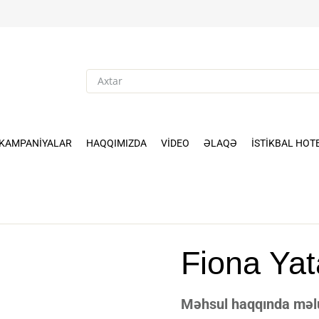
KAMPANIYALAR
HAQQIMIZDA
VIDEO
ƏLAQƏ
İSTIKBAL HOT
Fiona Yat
Məhsul haqqında məlum