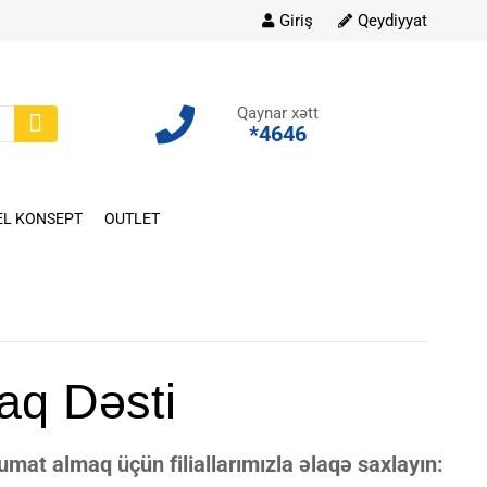
Giriş
Qeydiyyat
Qaynar xətt
*4646
EL KONSEPT
OUTLET
aq Dəsti
at almaq üçün filiallarımızla əlaqə saxlayın: