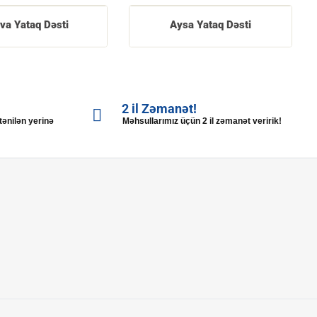
va Yataq Dəsti
Aysa Yataq Dəsti
2 il Zəmanət!
stənilən yerinə
Məhsullarımız üçün 2 il zəmanət veririk!