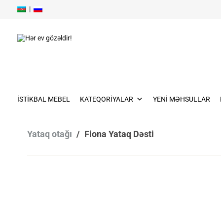
|
Skip
to
content
Skip
to
İSTIKBAL MEBEL
KATEQORIYALAR
YENI MƏHSULLAR
content
Yataq otağı
/
Fiona Yataq Dəsti