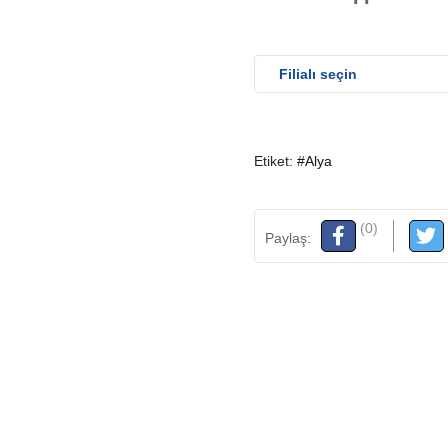
Etiket:
#Alya
(0)
Paylaş: