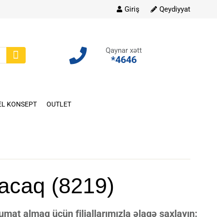
Giriş
Qeydiyyat
Qaynar xətt
*4646
EL KONSEPT
OUTLET
acaq (8219)
at almaq üçün filiallarımızla əlaqə saxlayın: