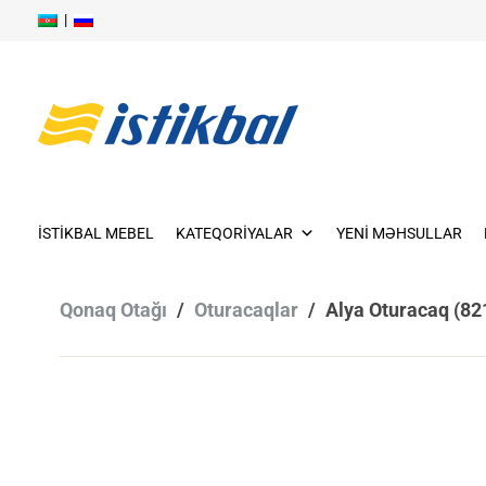
|
Skip
to
content
Skip
to
İSTIKBAL MEBEL
KATEQORIYALAR
YENI MƏHSULLAR
content
Qonaq Otağı
/
Oturacaqlar
/
Alya Oturacaq (82