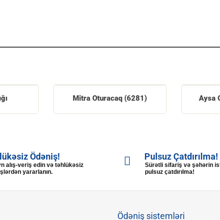
ığı
Mitra Oturacaq (6281)
Aysa 
lükəsiz Ödəniş!
Pulsuz Çatdırılma!
n alış-veriş edin və təhlükəsiz
Sürətli sifariş və şəhərin i
şlərdən yararlanın.
pulsuz çatdırılma!
Ödəniş sistemləri