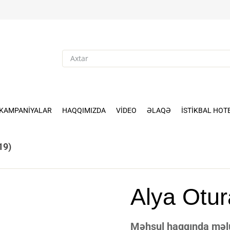
KAMPANIYALAR
HAQQIMIZDA
VIDEO
ƏLAQƏ
İSTIKBAL HOT
19)
Alya Otur
Məhsul haqqında məlum