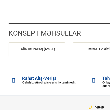
KONSEPT MƏHSULLAR
Talia Oturacaq (6261)
Mitra TV Altl
Rahat Alış-Veriş!
Təh
Cəhdsiz sürətli alış-veriş ilə təmin edir.
Onlay
ödəni
*4646