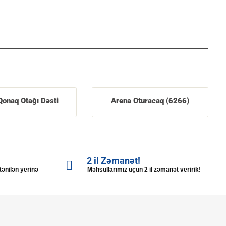
Qonaq Otağı Dəsti
Arena Oturacaq (6266)
2 il Zəmanət!
stənilən yerinə
Məhsullarımız üçün 2 il zəmanət veririk!