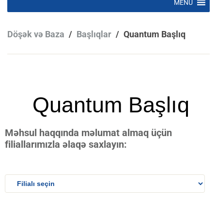
MENU
to
content
Döşək və Baza
/
Başlıqlar
/
Quantum Başlıq
Quantum Başlıq
Məhsul haqqında məlumat almaq üçün
filiallarımızla əlaqə saxlayın: