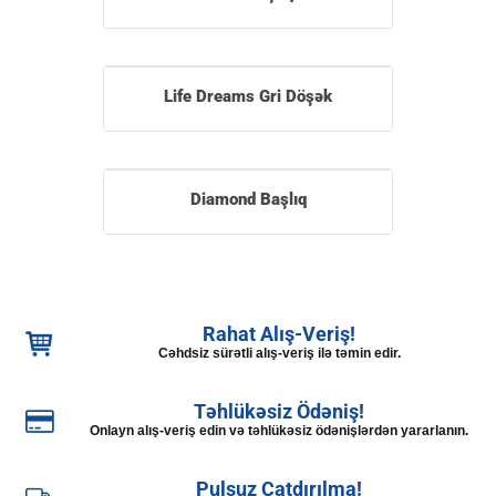
Life Dreams Gri Döşək
Diamond Başlıq
Rahat Alış-Veriş!
Cəhdsiz sürətli alış-veriş ilə təmin edir.
Təhlükəsiz Ödəniş!
Onlayn alış-veriş edin və təhlükəsiz ödənişlərdən yararlanın.
Pulsuz Çatdırılma!