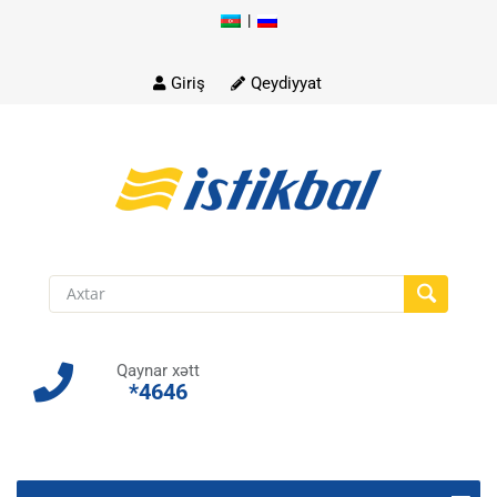
|
Skip
to
content
Giriş
Qeydiyyat
Qaynar xətt
*4646
Skip