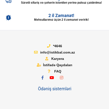
Sürətli sifariş və şəhərin istənilən yerinə pulsuz çatdırılma!
2 il Zəmanət!
Məhsullarımız üçün 2 il zəmanət veririk!
*4646
info@istikbal.com.az
Karyera
İstifadə Qaydaları
FAQ
Ödəniş sistemləri