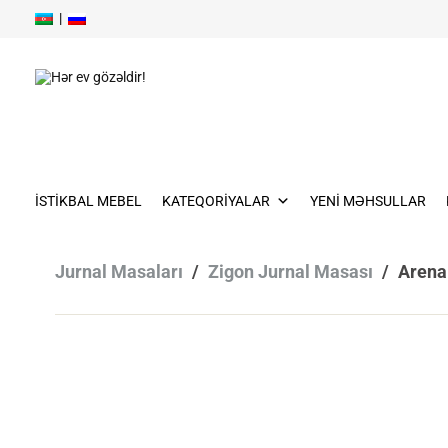
|
Skip
to
content
Skip
to
İSTIKBAL MEBEL
KATEQORIYALAR
YENI MƏHSULLAR
content
Jurnal Masaları
/
Zigon Jurnal Masası
/
Arena