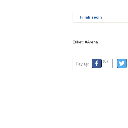
Etiket:
#Arena
(0)
Paylaş: