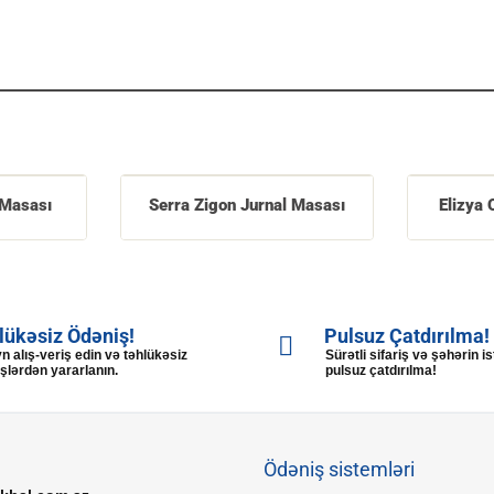
 Masası
Serra Zigon Jurnal Masası
Elizya 
lükəsiz Ödəniş!
Pulsuz Çatdırılma!
n alış-veriş edin və təhlükəsiz
Sürətli sifariş və şəhərin i
şlərdən yararlanın.
pulsuz çatdırılma!
Ödəniş sistemləri