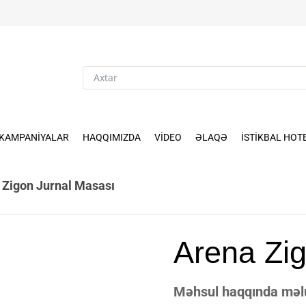
KAMPANIYALAR
HAQQIMIZDA
VIDEO
ƏLAQƏ
İSTIKBAL HOT
 Zigon Jurnal Masası
Arena Zi
Məhsul haqqında məlum