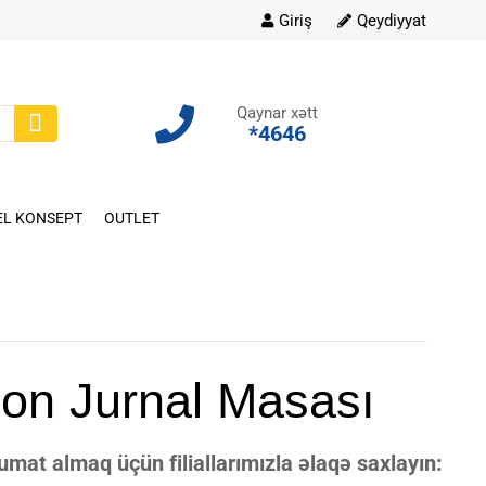
Giriş
Qeydiyyat
Qaynar xətt
*4646
EL KONSEPT
OUTLET
gon Jurnal Masası
at almaq üçün filiallarımızla əlaqə saxlayın: