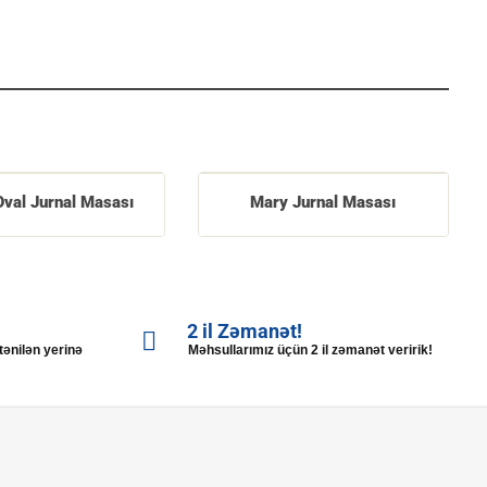
Oval Jurnal Masası
Mary Jurnal Masası
2 il Zəmanət!
stənilən yerinə
Məhsullarımız üçün 2 il zəmanət veririk!