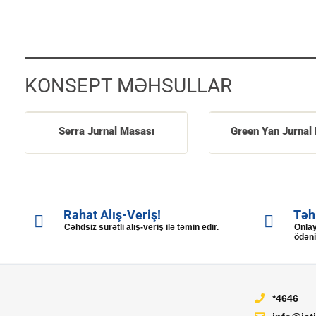
KONSEPT MƏHSULLAR
Serra Jurnal Masası
Green Yan Jurnal
Rahat Alış-Veriş!
Təh
Cəhdsiz sürətli alış-veriş ilə təmin edir.
Onlay
ödəni
*4646