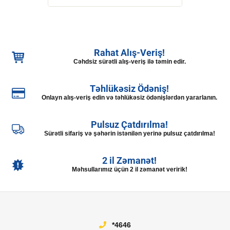
Rahat Alış-Veriş!
Cəhdsiz sürətli alış-veriş ilə təmin edir.
Təhlükəsiz Ödəniş!
Onlayn alış-veriş edin və təhlükəsiz ödənişlərdən yararlanın.
Pulsuz Çatdırılma!
Sürətli sifariş və şəhərin istənilən yerinə pulsuz çatdırılma!
2 il Zəmanət!
Məhsullarımız üçün 2 il zəmanət veririk!
*4646