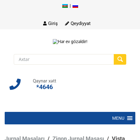
|
Skip
to
content
Giriş
Qeydiyyat
Qaynar xətt
*4646
Skip
MENU
to
content
Jurnal Masaları
/
Zigon Jurnal Masası
/
Vista