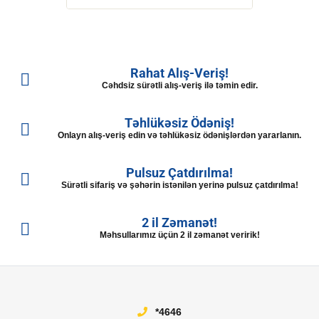
Rahat Alış-Veriş!
Cəhdsiz sürətli alış-veriş ilə təmin edir.
Təhlükəsiz Ödəniş!
Onlayn alış-veriş edin və təhlükəsiz ödənişlərdən yararlanın.
Pulsuz Çatdırılma!
Sürətli sifariş və şəhərin istənilən yerinə pulsuz çatdırılma!
2 il Zəmanət!
Məhsullarımız üçün 2 il zəmanət veririk!
*4646