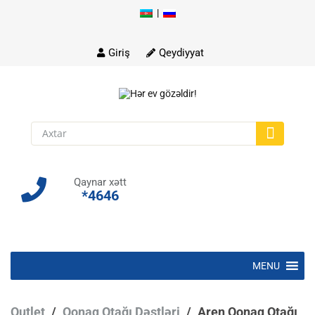
|
Skip
to
content
Giriş
Qeydiyyat
Qaynar xətt
*4646
Skip
MENU
to
content
Outlet
/
Qonaq Otağı Dəstləri
/
Aren Qonaq Otağı