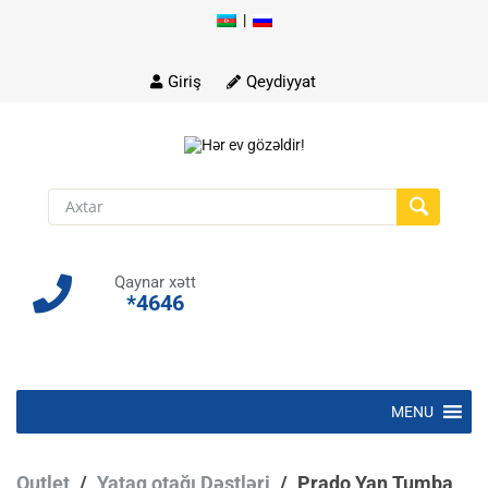
|
Skip
to
content
Giriş
Qeydiyyat
Qaynar xətt
*4646
Skip
MENU
to
content
Outlet
/
Yataq otağı Dəstləri
/
Prado Yan Tumba