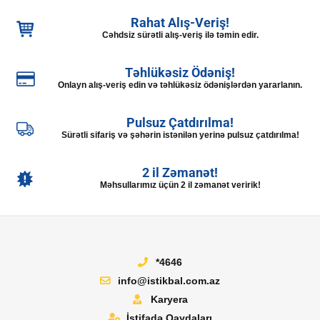
Rahat Alış-Veriş!
Cəhdsiz sürətli alış-veriş ilə təmin edir.
Təhlükəsiz Ödəniş!
Onlayn alış-veriş edin və təhlükəsiz ödənişlərdən yararlanın.
Pulsuz Çatdırılma!
Sürətli sifariş və şəhərin istənilən yerinə pulsuz çatdırılma!
2 il Zəmanət!
Məhsullarımız üçün 2 il zəmanət veririk!
*4646
info@istikbal.com.az
Karyera
İstifadə Qaydaları