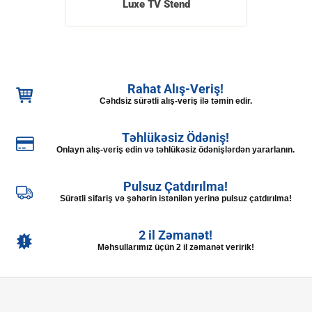
Luxe TV Stend
Rahat Alış-Veriş!
Cəhdsiz sürətli alış-veriş ilə təmin edir.
Təhlükəsiz Ödəniş!
Onlayn alış-veriş edin və təhlükəsiz ödənişlərdən yararlanın.
Pulsuz Çatdırılma!
Sürətli sifariş və şəhərin istənilən yerinə pulsuz çatdırılma!
2 il Zəmanət!
Məhsullarımız üçün 2 il zəmanət veririk!