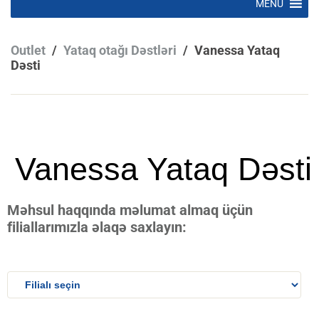
MENU
to
content
Outlet
/
Yataq otağı Dəstləri
/
Vanessa Yataq
Dəsti
Vanessa Yataq Dəsti
Məhsul haqqında məlumat almaq üçün
filiallarımızla əlaqə saxlayın: