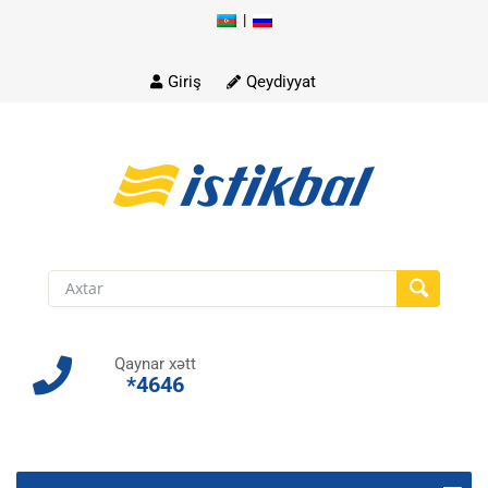
|
Skip
to
content
Giriş
Qeydiyyat
Qaynar xətt
*4646
Skip