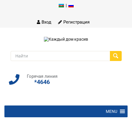
|
Skip
to
content
Вход
Регистрация
Горячая линия
*4646
Skip
MENU
to
content