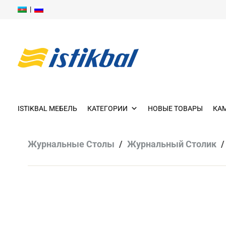
|
Skip
to
content
Skip
to
ISTIKBAL МЕБЕЛЬ
КАТЕГОРИИ
НОВЫЕ ТОВАРЫ
КА
content
Журнальные Столы
/
Журнальный Столик