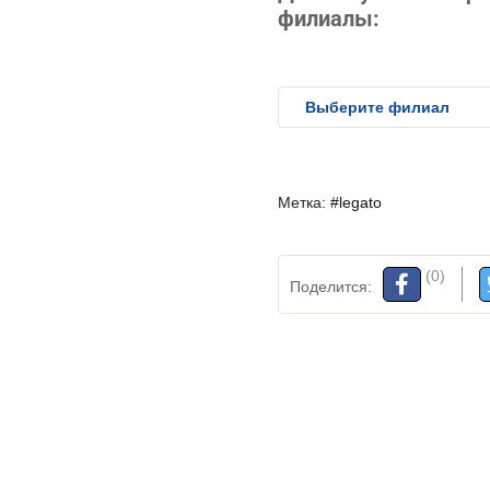
филиалы:
Метка:
#legato
(0)
Поделится: