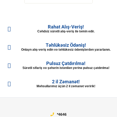
Rahat Alış-Veriş!
Cəhdsiz sürətli alış-veriş ilə təmin edir.
Təhlükəsiz Ödəniş!
Onlayn alış-veriş edin və təhlükəsiz ödənişlərdən yararlanın.
Pulsuz Çatdırılma!
Sürətli sifariş və şəhərin istənilən yerinə pulsuz çatdırılma!
2 il Zəmanət!
Məhsullarımız üçün 2 il zəmanət veririk!
*4646