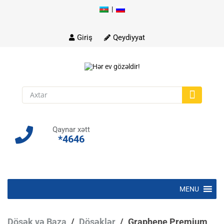
|
Skip
to
content
Giriş
Qeydiyyat
Qaynar xətt
*4646
Skip
MENU
to
content
Döşək və Baza
/
Döşəklər
/
Graphene Premium